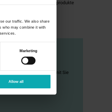
Sonnenschutzprodukte
se our traffic. We also share
ers who may combine it with
 services.
Marketing
ie die
Marketing
Cookies, damit Sie
 Inhalt sehen können.
Allow all