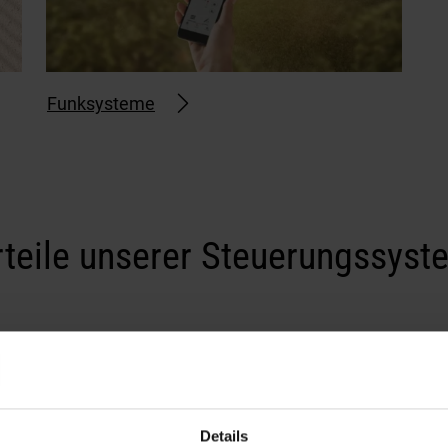
Funksysteme
rteile unserer Steuerungssyst
Bequeme Bedienung
Auf individuelle Anforde
Details