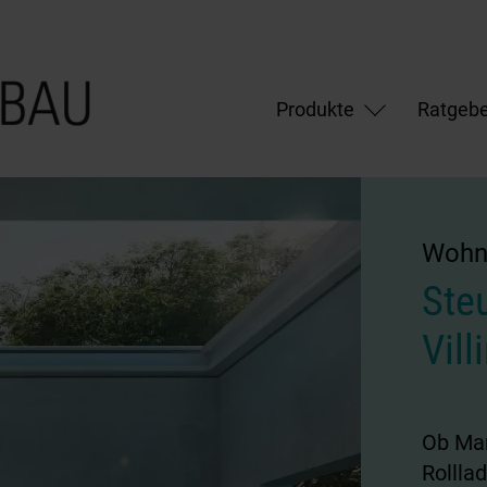
Produkte
Ratgebe
Wohnk
Ste
Vil
Ob Mar
Rollla