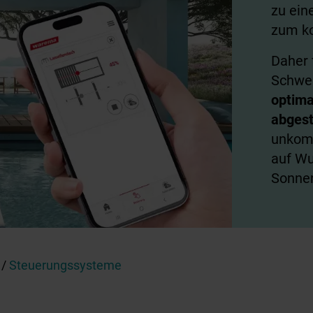
zu ein
zum ko
Daher f
Schwen
optima
abges
unkomp
auf Wu
Sonnen
/
Steuerungssysteme