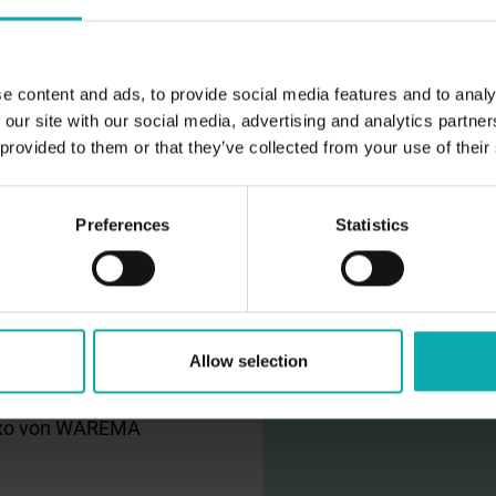
abgestimmt
e content and ads, to provide social media features and to analy
 our site with our social media, advertising and analytics partn
 provided to them or that they’ve collected from your use of their
von WAREMA
Preferences
Statistics
hl an verschiedenen
Bitte akzeptieren S
en. Die Lösungen lassen
diesen
Allow selection
ünsche anpassen
. In
echnologie „Made in
exo von WAREMA