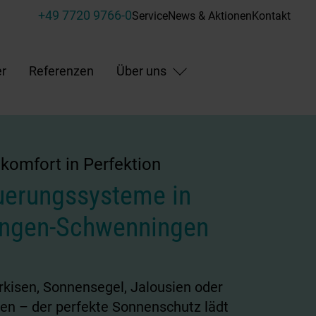
+49 7720 9766-0
Service
News & Aktionen
Kontakt
r
Referenzen
Über uns
omfort in Perfektion
uerungssysteme in
lingen-Schwenningen
kisen, Sonnensegel, Jalousien oder
den – der perfekte Sonnenschutz lädt