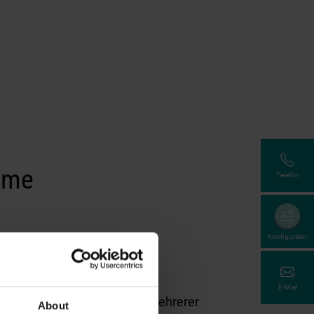
eme
Telefon
Konfigurator
E-Mail
rungen
Steuerung mehrerer
About