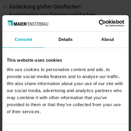
Abdeckung großer Glasflächen
Kombination von Designs und Farben
Einsatz in Innenräumen mit Schrägen
Stoffe für hygienische Anforderungen
Consent
Details
About
Produktdetails
This website uses cookies
Vorteile unserer Jalousien
We use cookies to personalise content and ads, to
provide social media features and to analyse our traffic.
We also share information about your use of our site with
our social media, advertising and analytics partners who
may combine it with other information that you’ve
provided to them or that they’ve collected from your use
of their services.
Anpassbar an Fenster aller Formen und Größen.