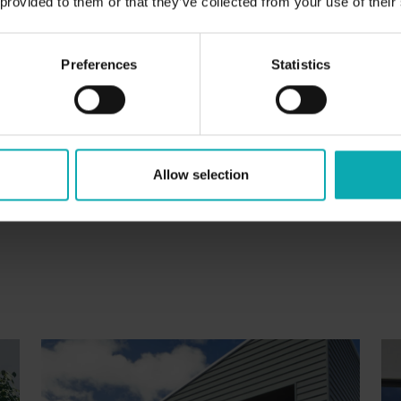
 provided to them or that they’ve collected from your use of their
Sie können für Ihren neuen Eingangsbereich
gen Akzenten wählen oder schlichte Eleganz.
Preferences
Statistics
ombinationen und unterschiedliche Materialien.
Haptik nur bedingt über Bilder und Bildschirme
alb am besten in einer Haustürenausstellung.
Allow selection