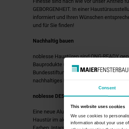
Finesse sind nach wie vor unser Antrieb 
GEBORGENHEIT. In einer Haustürausstellu
informiert und Ihren Wünschen entsprech
und für Sie finden!
Nachhaltig bauen
noblesse Haustüren sind QNG-READY geprüft
Bauprodukte untersucht. Die Prüfung wird
Bundesstiftung Umwelt) und ist anerkannt
nachhaltiges Bauen).
Consent
noblesse DESIGN
This website uses cookies
Eine neue Aluminium-Haustür mit vielfält
We use cookies to personalis
Haustür im aktuellen Anthrazit-Trend oder
information about your use of
Farben, Intarsien, Lisenen, Gläser und Gr