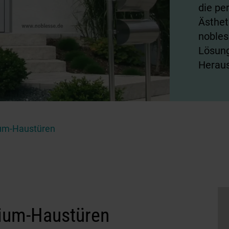
die pe
Ästhet
nobles
Lösung
Heraus
um-Haustüren
ium-Haustüren