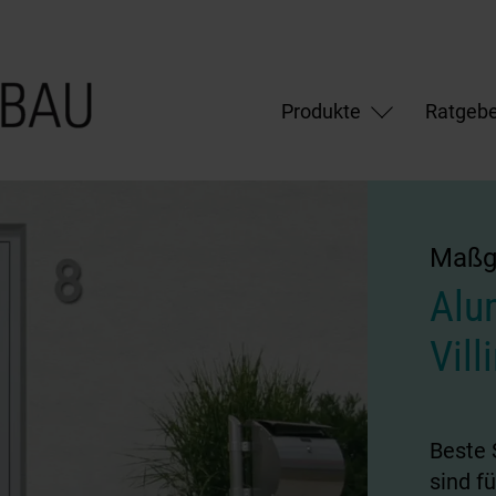
Produkte
Ratgebe
Maßge
Alu
Vil
Beste 
sind f