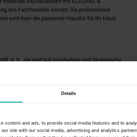
für noblesse Alu-Haustüren mit ELEGANZ &
ng des Fachhandels werden Sie professionell
end wird man die passende Haustür für Ihr Haus
, d. h., sie sind auf nachhaltige und ökologische
 gefördert durch die DBU (Deutsche
 von der DGNB (Deutsche Gesellschaft für
Details
igen Möglichkeiten! Möchten Sie eine moderne
e content and ads, to provide social media features and to analy
 doch lieber die klassische Haustür für den Altbau?
 our site with our social media, advertising and analytics partn
iffe – viele Details bestimmen die äußeren Werte