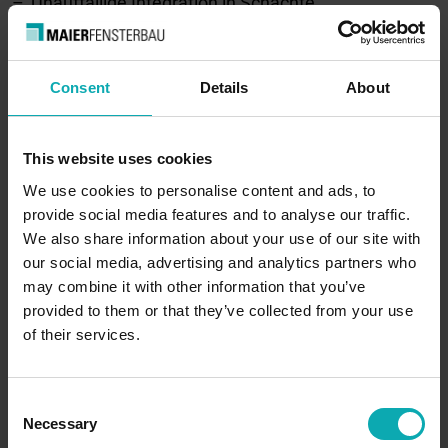
Unauffällige Integration in Schächte
Unabhängig vom vorhandenen Kasten
Montage über Führungsschienen
Einbau ohne Fensteraustausch
Consent
Details
About
Produktdetails
This website uses cookies
We use cookies to personalise content and ads, to
provide social media features and to analyse our traffic.
We also share information about your use of our site with
our social media, advertising and analytics partners who
may combine it with other information that you’ve
provided to them or that they’ve collected from your use
of their services.
C
Necessary
o