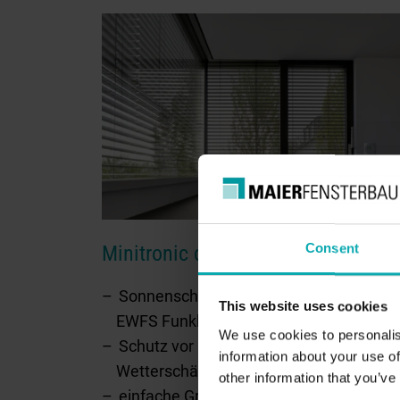
Consent
Minitronic dialog
Sonnenschutzsteuerung per Zentrale o
This website uses cookies
EWFS Funkhandsender
We use cookies to personalis
Schutz vor Überhitzung und
information about your use of
Wetterschäden
other information that you’ve
einfache Grenzwertanpassung am Disp