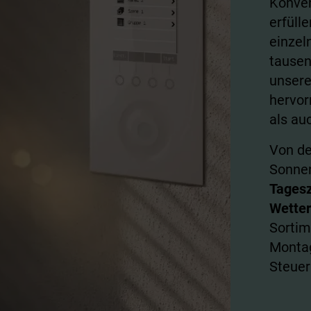
Konve
erfüll
einzel
tausen
unsere
hervor
als au
Von de
Sonne
Tagesz
Wetter
Sortim
Monta
Steuer