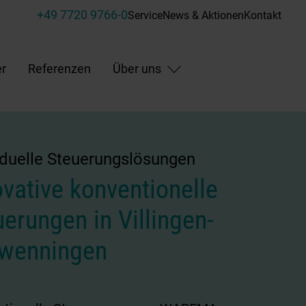
+49 7720 9766-0
Service
News & Aktionen
Kontakt
r
Referenzen
Über uns
iduelle Steuerungslösungen
ovative konventionelle
erungen in Villingen-
wenningen