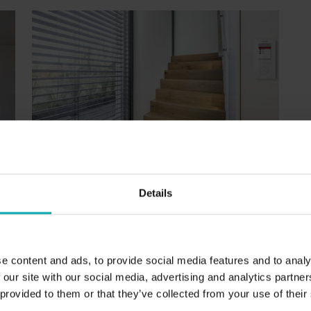
Details
Wisotronic
der
schnelle Inbetriebnahme dank Quickstart-
Menü
e content and ads, to provide social media features and to analy
vier Szenen für individuelle
 our site with our social media, advertising and analytics partn
Wohlfühlatmosphäre
 provided to them or that they’ve collected from your use of their
lay
Anzeige von Wetterdaten direkt am Gerät