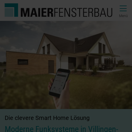
Direkt zur Top-Navigation
Direkt zur Hauptnavigation
Zum Inhalt springen
Direkt zum Footer
Hauptnavigation
Menü
Die clevere Smart Home Lösung
Moderne Funksysteme in Villingen-