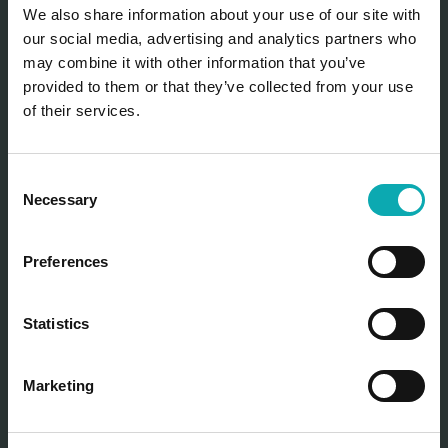
We also share information about your use of our site with
25-72 mm
our social media, advertising and analytics partners who
may combine it with other information that you’ve
Flügelverglasung
provided to them or that they’ve collected from your use
8-49 mm
of their services.
Dämmwert
C
Uw 1,2 UG / 1 UGi und Ugi+ (3850 mm × 2550 mm;
Necessary
o
UG: 0,6 W/m²K & PSI: 0,036 W/mK (UG810–
n
UG820N)
s
Preferences
Uf UG 1,8 W/m²K, Dämmwert Uf UGi 1,6 W/m²K,
e
Dämmwert Uf UGi+ 1,1 W/m²K
n
t
Statistics
S
Einbruchschutzklasse
e
RC2
Marketing
l
e
KOMO-Zertifikat
c