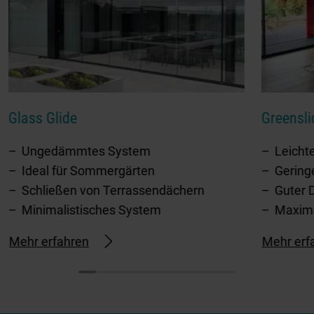
Glass Glide
Greensli
Ungedämmtes System
Leicht
Ideal für Sommergärten
Gering
Schließen von Terrassendächern
Guter
Minimalistisches System
Maximal
Mehr erfahren
Mehr erf