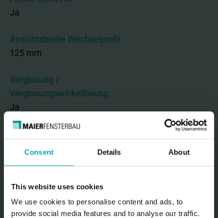
Ja
Ansichtsbreite Wechselprofil
125 mm
Verglasung /
Verglasungswinkellösung
Ja
Flügel- / Flügelwinkellösung
Nein
Consent
Details
About
Max. Gewicht pro Flügel
This website uses cookies
440 kg
We use cookies to personalise content and ads, to
Festverglasung
provide social media features and to analyse our traffic.