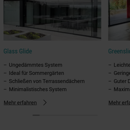
Glass Glide
Greensli
Ungedämmtes System
Leicht
Ideal für Sommergärten
Gering
Schließen von Terrassendächern
Guter
Minimalistisches System
Maximal
Mehr erfahren
Mehr erf