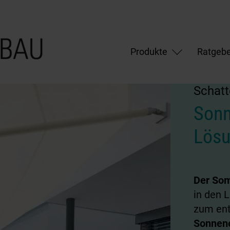
Produkte
Ratgebe
Schatt
Sonn
Lösu
Der Som
in den 
zum ent
Sonnene