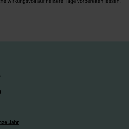
che wirkungsvoll auf heißere Tage vorbereiten lassen.
s
n
nze Jahr