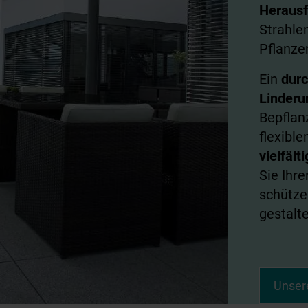
Herausf
Strahle
Pflanze
Ein
dur
Linderu
Bepflan
flexible
vielfälti
Sie Ihr
schütze
gestalte
Unser