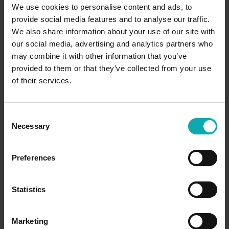
We use cookies to personalise content and ads, to
Langlebige Materialien wie Aluminium und
provide social media features and to analyse our traffic.
We also share information about your use of our site with
Sicherheitsglas
our social media, advertising and analytics partners who
may combine it with other information that you’ve
provided to them or that they’ve collected from your use
of their services.
Individuelle Anpassung an Ihren Außenbereich
C
Necessary
o
n
s
Preferences
e
n
t
Statistics
S
e
Marketing
l