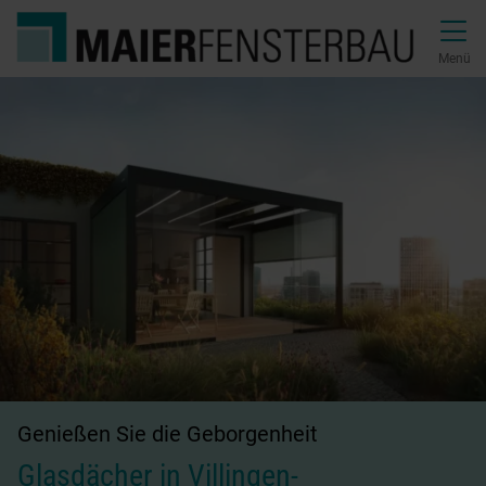
Direkt zur Top-Navigation
Direkt zur Hauptnavigation
Zum Inhalt springen
Direkt zum Footer
Hauptnavigation
Menü
Genießen Sie die Geborgenheit
Glasdächer in Villingen-