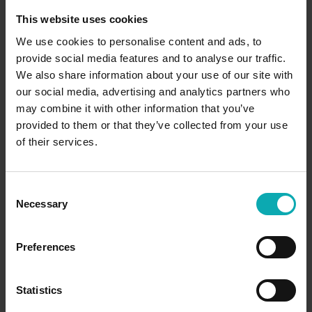
This website uses cookies
We use cookies to personalise content and ads, to
provide social media features and to analyse our traffic.
We also share information about your use of our site with
our social media, advertising and analytics partners who
may combine it with other information that you’ve
provided to them or that they’ve collected from your use
of their services.
C
Necessary
o
n
Details und Varianten
s
Preferences
e
n
t
Statistics
S