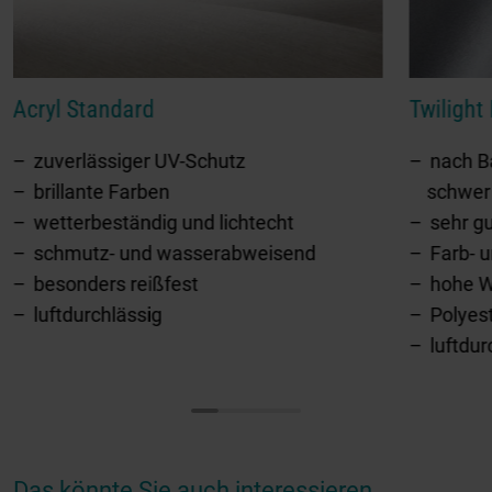
Acryl Standard
Twilight
zuverlässiger UV-Schutz
nach Ba
brillante Farben
schwer
wetterbeständig und lichtecht
sehr g
schmutz- und wasserabweisend
Farb- u
besonders reißfest
hohe W
luftdurchlässig
Polyes
luftdur
Das könnte Sie auch interessieren