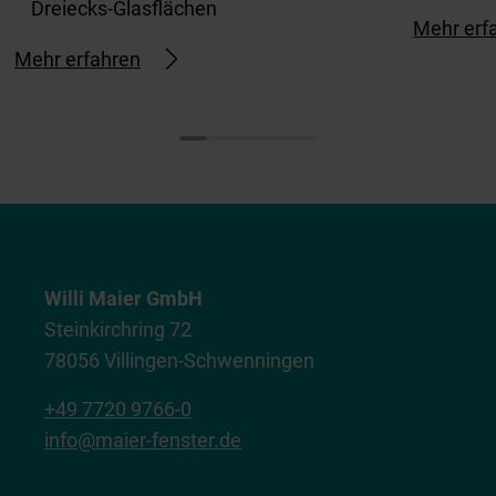
Dreiecks-Glasflächen
Mehr erf
Mehr erfahren
Willi Maier GmbH
Steinkirchring 72
78056 Villingen-Schwenningen
+49 7720 9766-0
info@maier-fenster.de