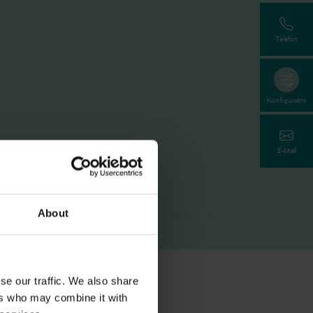
Telefon
Konfigurator
E-Mail
t - HWF Feinstruktur
About
se our traffic. We also share
ers who may combine it with