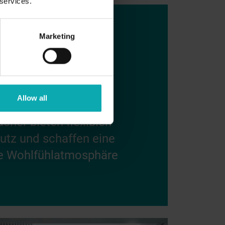
 services.
Marketing
Allow all
cher bieten flexiblen
tz und schaffen eine
 Wohlfühlatmosphäre