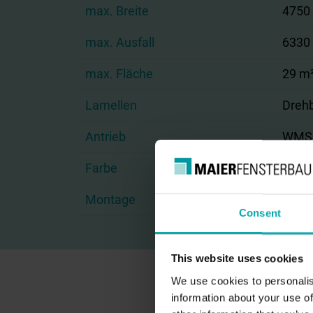
max. Breite
4750
max. Ausfall
6330
max. Fläche
29 m
Lamellen
Drehb
Antrieb
WMS 
Farbe
Pulve
Montage
Aufge
Consent
This website uses cookies
We use cookies to personalis
information about your use of