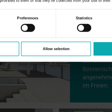
 provided to them or that they’ve collected from your use of their
Preferences
Statistics
Allow selection
Lamellendä
Sonnenschu
angenehme
im Freien.