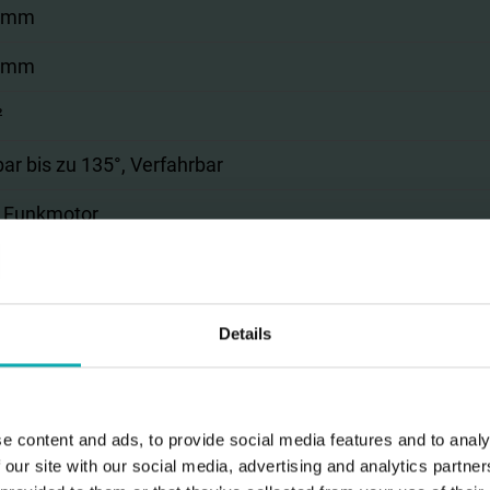
 mm
 mm
²
ar bis zu 135°, Verfahrbar
Funkmotor
rbeschichtet gem. WAREMA Farbwelt, Oberflächenqualitä
setzt, Integriert
Details
e content and ads, to provide social media features and to analy
 our site with our social media, advertising and analytics partn