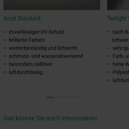
Acryl Standard
Twilight
zuverlässiger UV-Schutz
nach Ba
brillante Farben
schwer
wetterbeständig und lichtecht
sehr g
schmutz- und wasserabweisend
Farb- u
besonders reißfest
hohe W
luftdurchlässig
Polyes
luftdur
Das könnte Sie auch interessieren