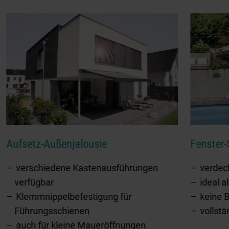
Aufsetz-Außenjalousie
Fenster-
verschiedene Kastenausführungen
verdeck
verfügbar
ideal 
Klemmnippelbefestigung für
keine 
Führungsschienen
vollstä
auch für kleine Maueröffnungen