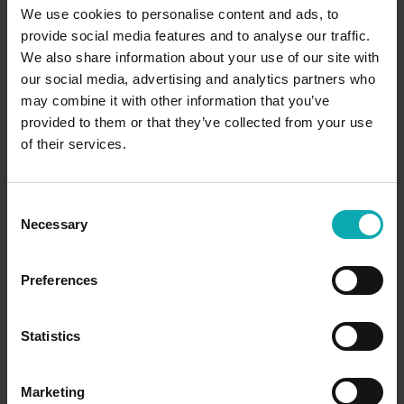
We use cookies to personalise content and ads, to
provide social media features and to analyse our traffic.
We also share information about your use of our site with
our social media, advertising and analytics partners who
may combine it with other information that you’ve
provided to them or that they’ve collected from your use
of their services.
C
Necessary
o
n
s
Preferences
e
n
t
Statistics
S
Details und Varianten
e
Marketing
l