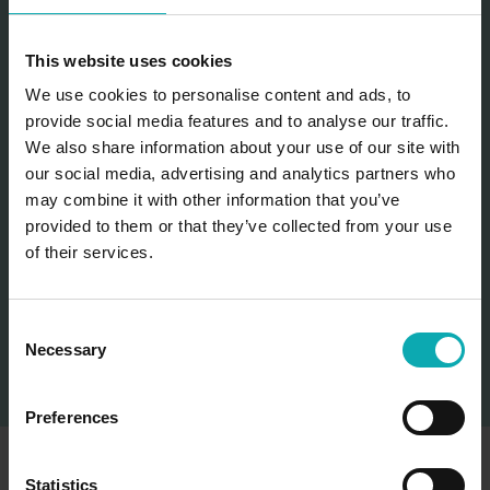
Markisen-Konfigurator: Gestalten Sie Ihre
perfekte Markise!
This website uses cookies
Passen Sie Ihre Markise mit dem Konfigurator
We use cookies to personalise content and ads, to
ganz nach Ihren Wünschen an. Wählen Sie aus
provide social media features and to analyse our traffic.
der aktuellen Kollektion von Dessins, Stoffen und
We also share information about your use of our site with
our social media, advertising and analytics partners who
Farben sowie optionalen Extras wie
may combine it with other information that you’ve
Heizstrahlern, Beleuchtung und Volant-Rollos.
provided to them or that they’ve collected from your use
of their services.
Sie erhalten sofort Ihr Angebot – starten Sie
jetzt!
C
Necessary
o
Jetzt Markise konfigurieren
n
s
Preferences
e
n
t
Statistics