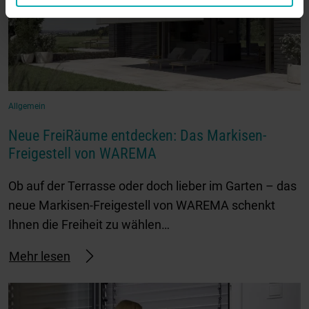
Allgemein
Neue FreiRäume entdecken: Das Markisen-
Freigestell von WAREMA
Ob auf der Terrasse oder doch lieber im Garten – das
neue Markisen-Freigestell von WAREMA schenkt
Ihnen die Freiheit zu wählen…
Mehr lesen